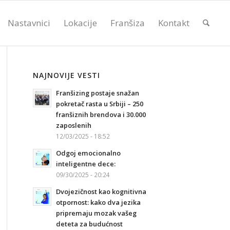
Nastavnici
Lokacije
Franšiza
Kontakt
NAJNOVIJE VESTI
Franšizing postaje snažan
pokretač rasta u Srbiji – 250
franšiznih brendova i 30.000
zaposlenih
12/03/2025 - 18:52
Odgoj emocionalno
inteligentne dece:
09/30/2025 - 20:24
Dvojezičnost kao kognitivna
otpornost: kako dva jezika
pripremaju mozak vašeg
deteta za budućnost