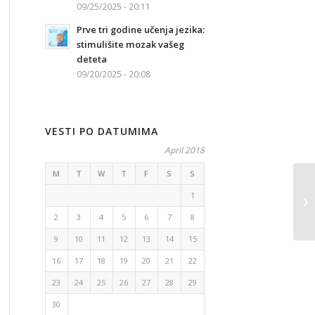
09/25/2025 - 20:11
Prve tri godine učenja jezika:
stimulišite mozak vašeg
deteta
09/20/2025 - 20:08
VESTI PO DATUMIMA
April 2018
M
T
W
T
F
S
S
He
1
pr
2
3
4
5
6
7
8
9
10
11
12
13
14
15
16
17
18
19
20
21
22
23
24
25
26
27
28
29
30