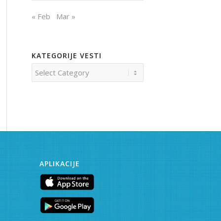
« Feb
Mar »
KATEGORIJE VESTI
Kategorije
vesti
APLIKACIJE