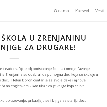
O nama
Kursevi
Vesti
ŠKOLA U ZRENJANINU
KNJIGE ZA DRUGARE!
Leaders, čiji je cilj podsticanje čitanja i omogućavanje
 iz Zrenjanina su odabrali da pomognu deci koja se školuju u
 decu. Helen Doron centar je za svoje đake i njihove
ča na engleskom – kao ulaznica je knjiga koja će biti
o obrazovanje, prikupljaju se i knjige za stariju decu.