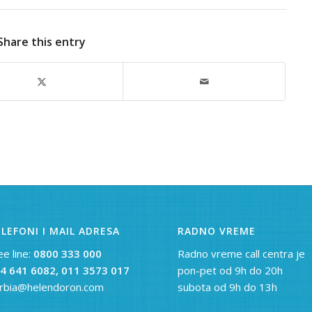
Share this entry
LEFONI I MAIL ADRESA
RADNO VREME
ee line:
0800 333 000
Radno vreme call centra je
4 641 6082,
011 3573 017
pon-pet od 9h do 20h
rbia@helendoron.com
subota od 9h do 13h