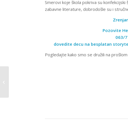
Smerovi koje škola pokriva su konfekcijski 
zabavne literature, dobrodošle su i stručne
Zrenjani
Pozovite He
063/7
dovedite decu na besplatan storytell
Pogledajte kako smo se družili na prošlom 
Četiri laka načina koji će pomoći
vašem detetu da čita