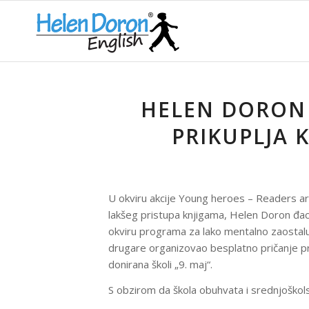
HELEN DORON 
PRIKUPLJA 
U okviru akcije Young heroes – Readers are 
lakšeg pristupa knjigama, Helen Doron đaci
okviru programa za lako mentalno zaostalu
drugare organizovao besplatno pričanje pri
donirana školi „9. maj“.
S obzirom da škola obuhvata i srednjoškolsk