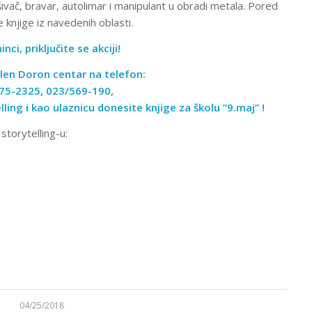
šivač, bravar, autolimar i manipulant u obradi metala. Pored
 knjige iz navedenih oblasti.
nci, priključite se akciji!
len Doron centar na telefon:
75-2325
,
023/569-190
,
ing i kao ulaznicu donesite knjige za školu “9.maj” !
storytelling-u:
04/25/2018