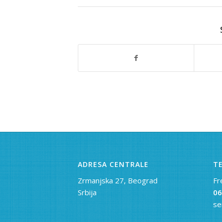
ADRESA CENTRALE
TE
Zrmanjska 27, Beograd
Fr
Srbija
06
se