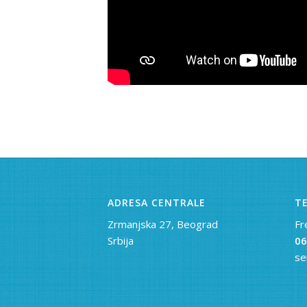
ADRESA CENTRALE
TE
Zrmanjska 27, Beograd
Fr
Srbija
06
se