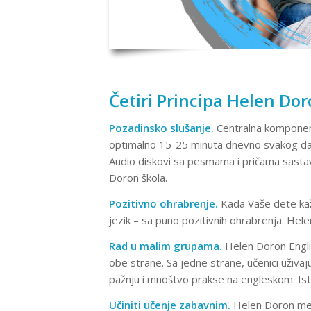
Četiri Principa Helen Dor
Pozadinsko slušanje.
Centralna komponent
optimalno 15-25 minuta dnevno svakog dan
Audio diskovi sa pesmama i pričama sasta
Doron škola.
Pozitivno ohrabrenje.
Kada Vaše dete kaže
jezik – sa puno pozitivnih ohrabrenja. Hel
Rad u malim grupama.
Helen Doron Engli
obe strane. Sa jedne strane, učenici uživa
pažnju i mnoštvo prakse na engleskom. Ist
Učiniti učenje zabavnim.
Helen Doron meto