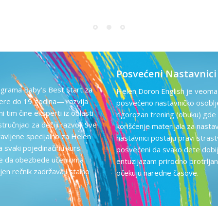
Posvećeni Nastavnici
grama Baby’s Best Start za
Helen Doron English je veoma
ere do 19 godina— razvija
posvećeno nastavničko osoblje
i tim čine eksperti iz oblasti
rigorozan trening (obuku) gde 
 stručnjaci za dečiji razvoj. Sve
korišćenje materijala za nast
ravljene specijalno za Helen
nastavnici postaju pravi stras
 svaki pojedinačniu kurs.
posvećeni da svako dete dobije
ene da obezbede učenicima
entuzijazam prirodno protrljan 
en rečnik zadržava i stalno
očekuju naredne časove.