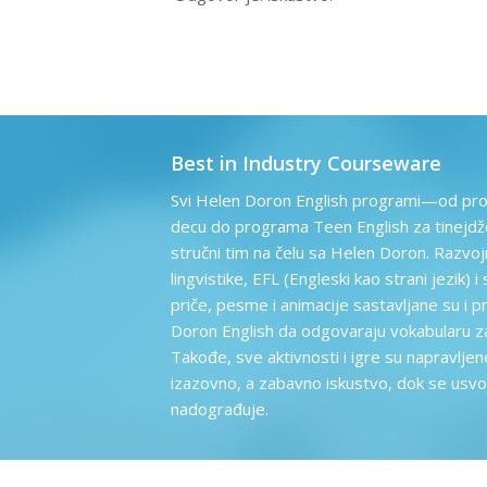
Best in Industry Courseware
Svi Helen Doron English programi—od pro
decu do programa Teen English za tinejdž
stručni tim na čelu sa Helen Doron. Razvojn
lingvistike, EFL (Engleski kao strani jezik) i
priče, pesme i animacije sastavljane su i p
Doron English da odgovaraju vokabularu za
Takođe, sve aktivnosti i igre su napravlj
izazovno, a zabavno iskustvo, dok se usvoj
nadograđuje.