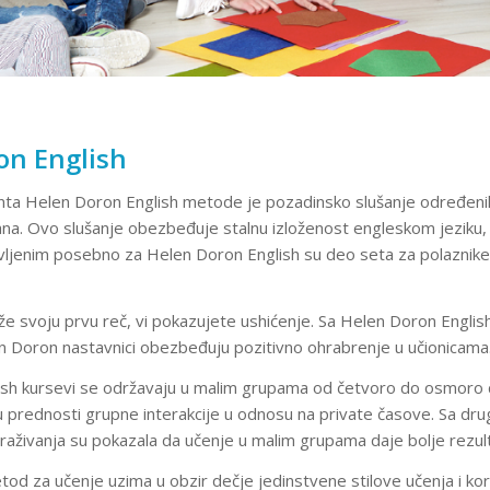
on English
a Helen Doron English metode je pozadinsko slušanje određenih 
a. Ovo slušanje obezbeđuje stalnu izloženost engleskom jeziku, š
vljenim posebno za Helen Doron English su deo seta za polaznike
 svoju prvu reč, vi pokazujete ushićenje. Sa Helen Doron English d
en Doron nastavnici obezbeđuju pozitivno ohrabrenje u učionicama
sh kursevi se održavaju u malim grupama od četvoro do osmoro d
ju prednosti grupne interakcije u odnosu na private časove. Sa d
raživanja su pokazala da učenje u malim grupama daje bolje rezult
d za učenje uzima u obzir dečje jedinstvene stilove učenja i kor