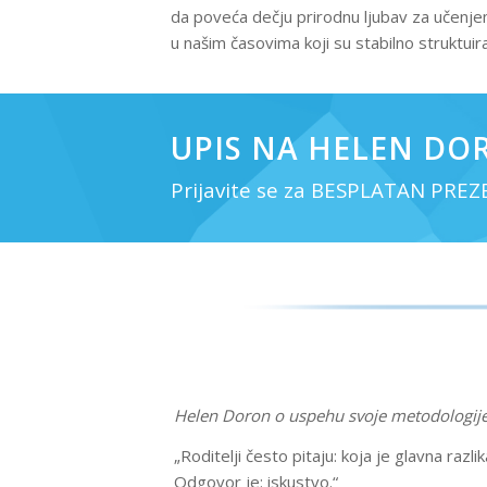
da poveća dečju prirodnu ljubav za učenjem 
u našim časovima koji su stabilno struktuir
UPIS NA HELEN DOR
Prijavite se za BESPLATAN PRE
Helen Doron o uspehu svoje metodologij
„Roditelji često pitaju: koja je glavna ra
Odgovor je: iskustvo.“