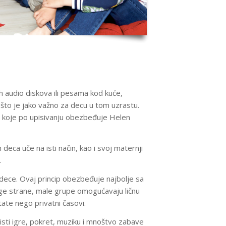
audio diskova ili pesama kod kuće,
to je jako važno za decu u tom uzrastu.
 koje po upisivanju obezbeđuje Helen
eca uče na isti način, kao i svoj maternji
.
ece. Ovaj princip obezbeđuje najbolje sa
ruge strane, male grupe omogućavaju ličnu
ate nego privatni časovi.
isti igre, pokret, muziku i mnoštvo zabave