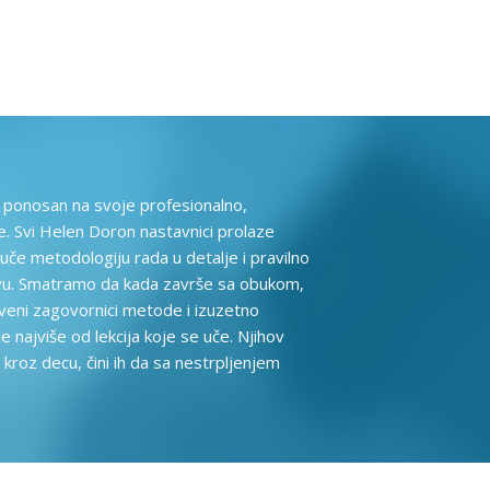
 ponosan na svoje profesionalno,
. Svi Helen Doron nastavnici prolaze
uče metodologiju rada u detalje i pravilno
avu. Smatramo da kada završe sa obukom,
tveni zagovornici metode i izuzetno
 najviše od lekcija koje se uče. Njihov
kroz decu, čini ih da sa nestrpljenjem