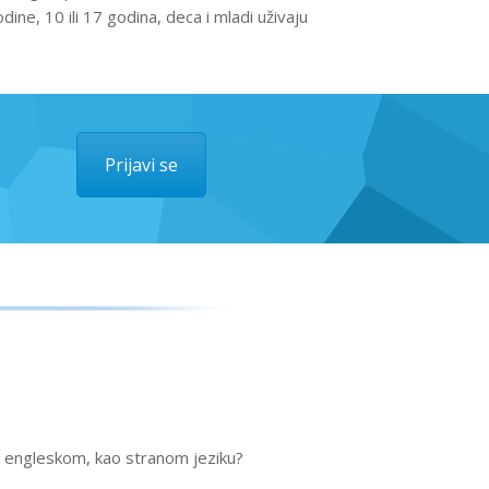
ine, 10 ili 17 godina, deca i mladi uživaju
Prijavi se
cu engleskom, kao stranom jeziku?