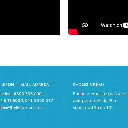
LEFONI I MAIL ADRESA
RADNO VREME
ee line:
0800 333 000
Radno vreme call centra je
4 641 6082,
011 3573 017
pon-pet od 9h do 20h
rbia@helendoron.com
subota od 9h do 13h