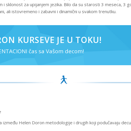
i sklonost za upijanjem jezika. Bilo da su starosti 3 meseca, 3 god
ani, ali istovremeno i zabavni i dinamični u svakom trenutku.
ON KURSEVE JE U TOKU!
ZENTACIONI čas sa Vašom decom!
e
zlika između Helen Doron metodologije i drugih koji podučavaju de