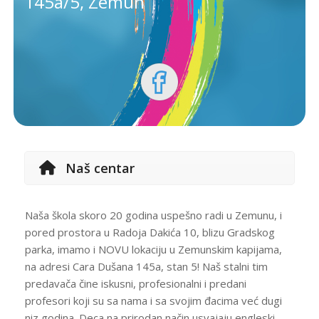
145a/5, Zemun
Naš centar
Naša škola skoro 20 godina uspešno radi u Zemunu, i
pored prostora u Radoja Dakića 10, blizu Gradskog
parka, imamo i NOVU lokaciju u Zemunskim kapijama,
na adresi Cara Dušana 145a, stan 5! Naš stalni tim
predavača čine iskusni, profesionalni i predani
profesori koji su sa nama i sa svojim đacima već dugi
niz godina. Deca na prirodan način usvajaju engleski