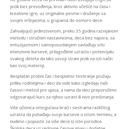
jezik bez prevođenja, kroz aktivno učešće na času i
kreativne igre, uz originalne pesme i druženje sa
svojim vršnjacima, u grupama do osmoro dece.
Zahvaljujući jedinstvenom, preko 35 godina razvijanom
metodu i stručnim nastavnicima, deca bez napora, sa
entuzijazmom i samopouzdanjem savlađuju vrlo
intenzivne kurseve, prilagođene uzrastu i potencijalu
svakog deteta da lako usvoji strani jezik na isti način
kao svoj maternji.
Besplatan probni čas i besplatno testiranje pružaju
priliku roditeljima i deci da vide kako izgledaju naši
časovi i metod pre upisa, a nama da deci preporučimo
odgovarajući kurs za njihov uzrast ili nivo predznanja.
Više učionica omogućava braći i sestrama različitog
uzrasta da pohađaju svoje kurseve u istom terminu, a
nudimo i popuste za više dece iz iste porodice.
Školska deca uz redovne časove imaju i dodatne,