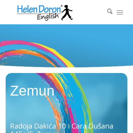
Zemun
Radoja Dakića 10 i Cara Dušana