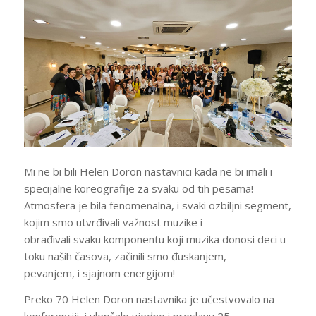
Mi ne bi bili Helen Doron nastavnici kada ne bi imali i
specijalne koreografije za svaku od tih pesama!
Atmosfera je bila fenomenalna, i svaki ozbiljni segment,
kojim smo utvrđivali važnost muzike i
obrađivali svaku komponentu koji muzika donosi deci u
toku naših časova, začinili smo đuskanjem,
pevanjem, i sjajnom energijom!
Preko 70 Helen Doron nastavnika je učestvovalo na
konferenciji, i ulepšalo ujedno i proslavu 25