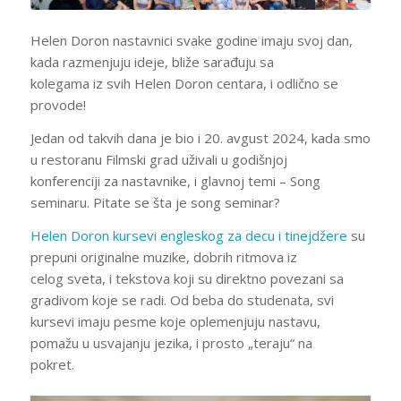
Helen Doron nastavnici svake godine imaju svoj dan,
kada razmenjuju ideje, bliže sarađuju sa
kolegama iz svih Helen Doron centara, i odlično se
provode!
Jedan od takvih dana je bio i 20. avgust 2024, kada smo
u restoranu Filmski grad uživali u godišnjoj
konferenciji za nastavnike, i glavnoj temi – Song
seminaru. Pitate se šta je song seminar?
Helen Doron kursevi engleskog za decu i tinejdžere
su
prepuni originalne muzike, dobrih ritmova iz
celog sveta, i tekstova koji su direktno povezani sa
gradivom koje se radi. Od beba do studenata, svi
kursevi imaju pesme koje oplemenjuju nastavu,
pomažu u usvajanju jezika, i prosto „teraju“ na
pokret.