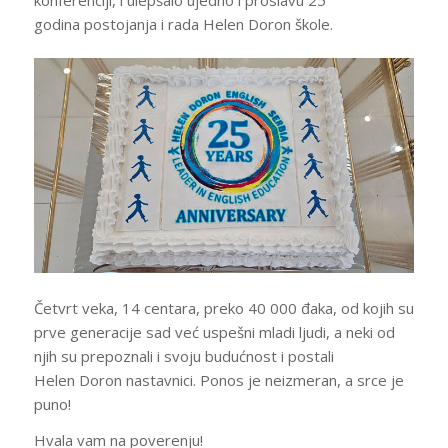
godina postojanja i rada Helen Doron škole.
Četvrt veka, 14 centara, preko 40 000 đaka, od kojih su
prve generacije sad već uspešni mladi ljudi, a neki od
njih su prepoznali i svoju budućnost i postali
Helen Doron nastavnici. Ponos je neizmeran, a srce je
puno!
Hvala vam na poverenju!