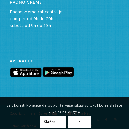
RADNO VREME
Radno vreme call centra je
pon-pet od 9h do 20h
subota od 9h do 13h
APLIKACIJE
Sajt koristi kolačiće da poboljša vaše iskustvo.Ukoliko se slažete
kliknite na dugme
Copyright – Helen Doron Srbija • Infostil & Delta Net
Slažem se
×
Uslovi korišćenja
Pravna napomena
Privatnost