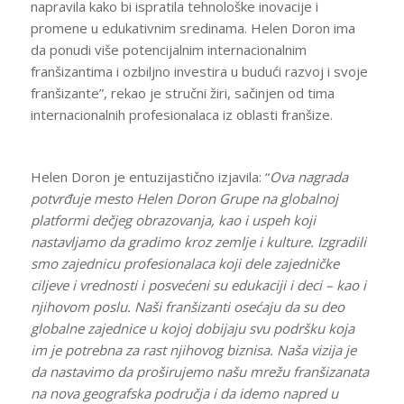
napravila kako bi ispratila tehnološke inovacije i
promene u edukativnim sredinama. Helen Doron ima
da ponudi više potencijalnim internacionalnim
franšizantima i ozbiljno investira u budući razvoj i svoje
franšizante”, rekao je stručni žiri, sačinjen od tima
internacionalnih profesionalaca iz oblasti franšize.
Helen Doron je entuzijastično izjavila: “
Ova nagrada
potvrđuje mesto Helen Doron Grupe na globalnoj
platformi dečjeg obrazovanja, kao i uspeh koji
nastavljamo da gradimo kroz zemlje i kulture. Izgradili
smo zajednicu profesionalaca koji dele zajedničke
ciljeve i vrednosti i posvećeni su edukaciji i deci – kao i
njihovom poslu. Naši franšizanti osećaju da su deo
globalne zajednice u kojoj dobijaju svu podršku koja
im je potrebna za rast njihovog biznisa. Naša vizija je
da nastavimo da proširujemo našu mrežu franšizanata
na nova geografska područja i da idemo napred u