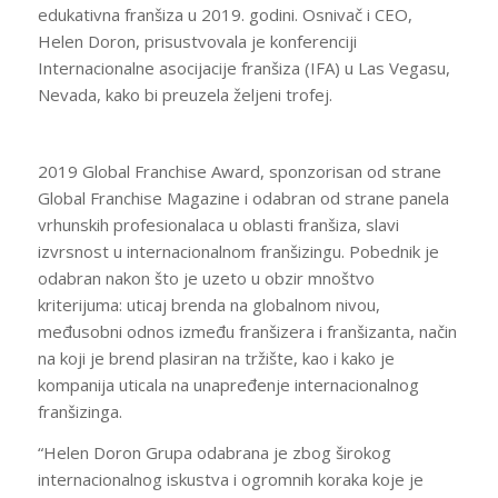
edukativna franšiza u 2019. godini. Osnivač i CEO,
Helen Doron, prisustvovala je konferenciji
Internacionalne asocijacije franšiza (IFA) u Las Vegasu,
Nevada, kako bi preuzela željeni trofej.
2019 Global Franchise Award, sponzorisan od strane
Global Franchise Magazine i odabran od strane panela
vrhunskih profesionalaca u oblasti franšiza, slavi
izvrsnost u internacionalnom franšizingu. Pobednik je
odabran nakon što je uzeto u obzir mnoštvo
kriterijuma: uticaj brenda na globalnom nivou,
međusobni odnos između franšizera i franšizanta, način
na koji je brend plasiran na tržište, kao i kako je
kompanija uticala na unapređenje internacionalnog
franšizinga.
“Helen Doron Grupa odabrana je zbog širokog
internacionalnog iskustva i ogromnih koraka koje je