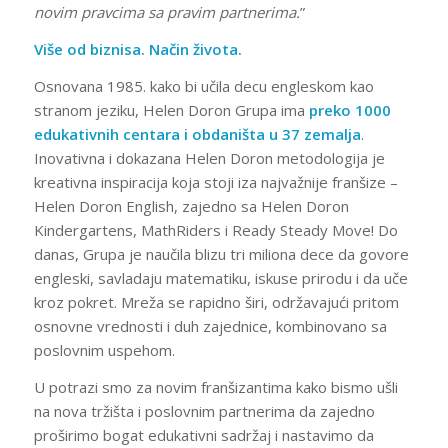
novim pravcima sa pravim partnerima.
”
Više od biznisa. Način života.
Osnovana 1985. kako bi učila decu engleskom kao
stranom jeziku, Helen Doron Grupa ima
preko 1000
edukativnih centara i obdaništa u 37 zemalja
.
Inovativna i dokazana Helen Doron metodologija je
kreativna inspiracija koja stoji iza najvažnije franšize –
Helen Doron English, zajedno sa Helen Doron
Kindergartens, MathRiders i Ready Steady Move! Do
danas, Grupa je naučila blizu tri miliona dece da govore
engleski, savladaju matematiku, iskuse prirodu i da uče
kroz pokret. Mreža se rapidno širi, održavajući pritom
osnovne vrednosti i duh zajednice, kombinovano sa
poslovnim uspehom.
U potrazi smo za novim franšizantima kako bismo ušli
na nova tržišta i poslovnim partnerima da zajedno
proširimo bogat edukativni sadržaj i nastavimo da