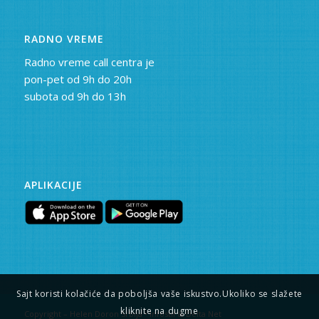
RADNO VREME
Radno vreme call centra je
pon-pet od 9h do 20h
subota od 9h do 13h
APLIKACIJE
Sajt koristi kolačiće da poboljša vaše iskustvo.Ukoliko se slažete
kliknite na dugme
Copyright – Helen Doron Srbija • Infostil & Delta Net