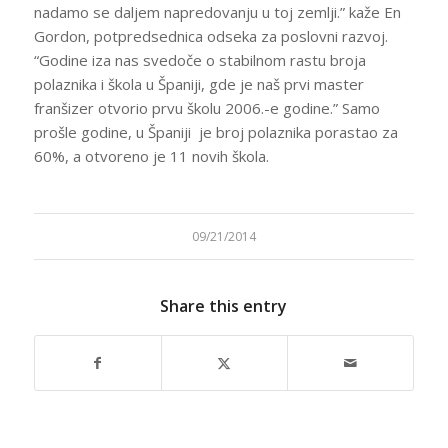
nadamo se daljem napredovanju u toj zemlji.” kaže En
Gordon, potpredsednica odseka za poslovni razvoj.
“Godine iza nas svedoče o stabilnom rastu broja
polaznika i škola u Španiji, gde je naš prvi master
franšizer otvorio prvu školu 2006.-e godine.” Samo
prošle godine, u Španiji je broj polaznika porastao za
60%, a otvoreno je 11 novih škola.
09/21/2014
Share this entry