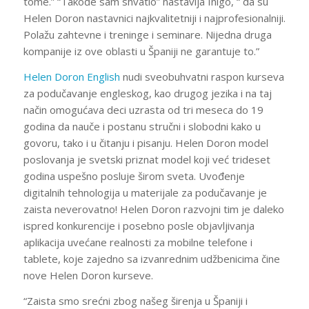
tome.” “Takođe sam shvatio” nastavlja Inigo, “ da su
Helen Doron nastavnici najkvalitetniji i najprofesionalniji.
Polažu zahtevne i treninge i seminare. Nijedna druga
kompanije iz ove oblasti u Španiji ne garantuje to.”
Helen Doron English
nudi sveobuhvatni raspon kurseva
za podučavanje engleskog, kao drugog jezika i na taj
način omogućava deci uzrasta od tri meseca do 19
godina da nauče i postanu stručni i slobodni kako u
govoru, tako i u čitanju i pisanju. Helen Doron model
poslovanja je svetski priznat model koji već trideset
godina uspešno posluje širom sveta. Uvođenje
digitalnih tehnologija u materijale za podučavanje je
zaista neverovatno! Helen Doron razvojni tim je daleko
ispred konkurencije i posebno posle objavljivanja
aplikacija uvećane realnosti za mobilne telefone i
tablete, koje zajedno sa izvanrednim udžbenicima čine
nove Helen Doron kurseve.
“Zaista smo srećni zbog našeg širenja u Španiji i