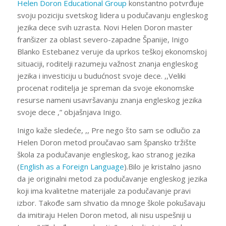
Helen Doron Educational Group
konstantno potvrđuje
svoju poziciju svetskog lidera u podučavanju engleskog
jezika dece svih uzrasta. Novi Helen Doron master
franšizer za oblast severo-zapadne Španije, Inigo
Blanko Estebanez veruje da uprkos teškoj ekonomskoj
situaciji, roditelji razumeju važnost znanja engleskog
jezika i investiciju u budućnost svoje dece. ,,Veliki
procenat roditelja je spreman da svoje ekonomske
resurse nameni usavršavanju znanja engleskog jezika
svoje dece ,” objašnjava Inigo.
Inigo kaže sledeće, ,, Pre nego što sam se odlučio za
Helen Doron metod proučavao sam špansko tržište
škola za podučavanje engleskog, kao stranog jezika
(
English as a Foreign Language
).Bilo je kristalno jasno
da je originalni metod za podučavanje engleskog jezika
koji ima kvalitetne materijale za podučavanje pravi
izbor. Takođe sam shvatio da mnoge škole pokušavaju
da imitiraju Helen Doron metod, ali nisu uspešniji u