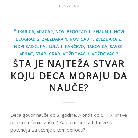
03/17/2020
ČUKARICA
,
VRAČAR
,
NOVI BEOGRAD 1
,
ZEMUN 1
,
NOVI
BEOGRAD 2
,
ZVEZDARA 1
,
NOVI SAD 1
,
ZVEZDARA 2
,
NOVI SAD 2
,
PALILULA 1
,
PANČEVO
,
RAKOVICA
,
SAVSKI
VENAC
,
STARI GRAD
,
VOŽDOVAC 1
,
VOŽDOVAC 2
ŠTA JE NAJTEŽA STVAR
KOJU DECA MORAJU DA
NAUČE?
Deca govor nauče do 3. godine. A onda do 6. ili 7. prave
pauzu u učenju. Zašto? Zašto ne koristiti taj veliki
potencijal za učenje u tom periodu?