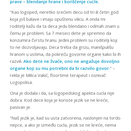
prave – blendanje hrane i korišćenje cucle.
“Kao logoped, neretko srećem decu od tri ili četiri god
koja još balave i imaju opuštenu vilicu. A onda mi
roditelji kažu da ta deca jedu blendano i odmah znam u
čemu je problem. Sa 7 meseci dete je spremno da
konzumira čvrstu hranu. Jedini problem su roditelji koji
to ne dozvoljavaju. Deca treba da grizu, manišpulišu
hranom u ustima, da pokreću govorne organe kako bi ih
razvili.
Ako dete ne žvaće, ono ne angažuje dovoljno
organe koji su mu potrebni da bi razvilo govor.
” –
rekla je Milica Vakić, floortime terapeut i osnivač
Logopolisa.
Ona je dodala i da, sa logopedskog apekta cucla nije
dobra. Kod dece koja je koriste jezik se ne kreće,
pasivan je.
“Naš jezik je, kad su usta zatvorena, naslonjen na tvrdo
nepce, a ako je između cucla, jezik se ne kreće, nema