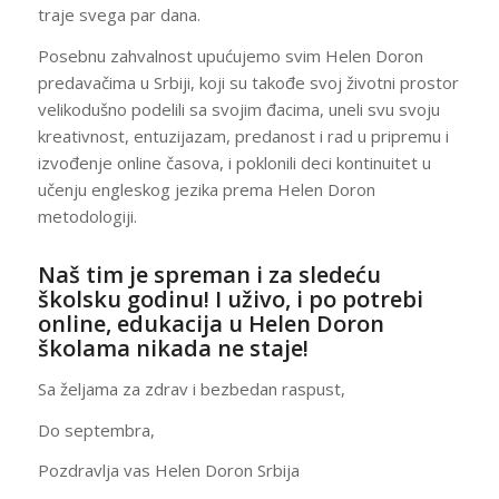
traje svega par dana.
Posebnu zahvalnost upućujemo svim Helen Doron
predavačima u Srbiji, koji su takođe svoj životni prostor
velikodušno podelili sa svojim đacima, uneli svu svoju
kreativnost, entuzijazam, predanost i rad u pripremu i
izvođenje online časova, i poklonili deci kontinuitet u
učenju engleskog jezika prema Helen Doron
metodologiji.
Naš tim je spreman i za sledeću
školsku godinu! I uživo, i po potrebi
online, edukacija u Helen Doron
školama nikada ne staje!
Sa željama za zdrav i bezbedan raspust,
Do septembra,
Pozdravlja vas Helen Doron Srbija