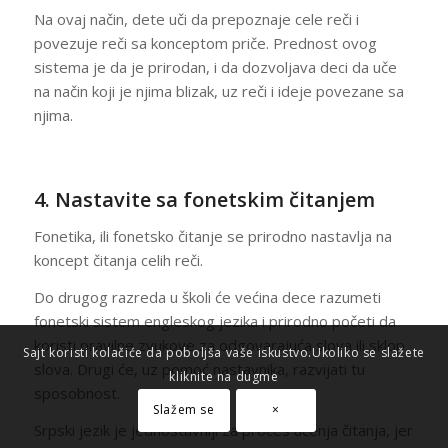
Na ovaj način, dete uči da prepoznaje cele reči i
povezuje reči sa konceptom priče. Prednost ovog
sistema je da je prirodan, i da dozvoljava deci da uče
na način koji je njima blizak, uz reči i ideje povezane sa
njima.
4. Nastavite sa fonetskim čitanjem
Fonetika, ili fonetsko čitanje se prirodno nastavlja na
koncept čitanja celih reči.
Do drugog razreda u školi će većina dece razumeti
fonetski sistem engleskog jezika i prirodno početi da
koristi pravilne zvukove za odgovarajuća slova ili sklop
Sajt koristi kolačiće da poboljša vaše iskustvo.Ukoliko se slažete
slova. Drugi će, uz pomoć nastavnika, razvijati tu
kliknite na dugme
sposobnost.
Slažem se
×
Srpski jezik je jednostavniji za proces učenja čitanja, jer