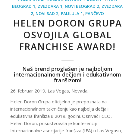
BEOGRAD 1
,
ZVEZDARA 1
,
NOVI BEOGRAD 2
,
ZVEZDARA
2
,
NOVI SAD 2
,
PALILULA 1
,
PANČEVO
HELEN DORON GRUPA
OSVOJILA GLOBAL
FRANCHISE AWARD!
Naš brend proglašen je najboljom
internacionalnom dečjom i edukativnom
franšizom!
26. februar 2019, Las Vegas, Nevada.
Helen Doron Grupa oficijelno je prepoznata na
internacionalnom takmičenju kao najbolja dečja i
edukativna franšiza u 2019. godini. Osnivač i CEO,
Helen Doron, prisustvovala je konferenciji
Internacionalne asocijacije franšiza (IFA) u Las Vegasu,