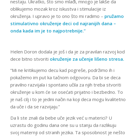
nestaju. Ukratko, što smo mlađi, mnogo je lakše da
oblikujemo mozak kroz iskustva i stimulacije iz
okruženja. I upravo je to ono što mi radimo –
pružamo
stimulativno okruženje deci od najranijih dana –
onda kada im je to najpotrebnije.”
Helen Doron dodala je još i da je za pravilan razvoj kod
dece bitno stvoriti
okruženje za učenje lišeno stresa.
“Mi ne kritikujemo decu kad pogreše, podržimo ih i
pokažemo im put ka tačnom odgovoru. Da bi se deca
pravilno razvijala i spontano učila za njih treba stvoriti
okruženje u kom će se osećati prijatno i bezbedno. To
je naš cilj i to je jedini način na koji deca mogu kvalitetno
da uče i da se razvijaju.”
Da li ste znali da bebe uče jezik već u materici? U
uzrastu do godinu dana one su u stanju da razlikuju
svoj maternji od stranih jezika. Ta sposobnost je nešto