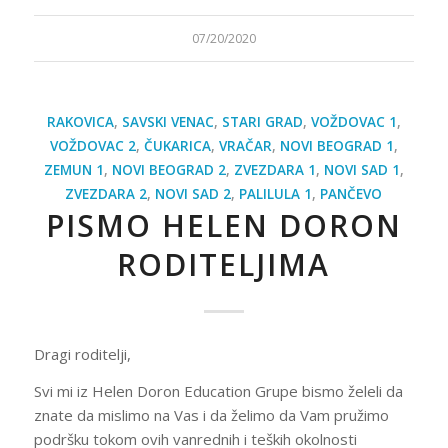
07/20/2020
RAKOVICA
,
SAVSKI VENAC
,
STARI GRAD
,
VOŽDOVAC 1
,
VOŽDOVAC 2
,
ČUKARICA
,
VRAČAR
,
NOVI BEOGRAD 1
,
ZEMUN 1
,
NOVI BEOGRAD 2
,
ZVEZDARA 1
,
NOVI SAD 1
,
ZVEZDARA 2
,
NOVI SAD 2
,
PALILULA 1
,
PANČEVO
PISMO HELEN DORON
RODITELJIMA
Dragi roditelji,
Svi mi iz Helen Doron Education Grupe bismo želeli da
znate da mislimo na Vas i da želimo da Vam pružimo
podršku tokom ovih vanrednih i teških okolnosti