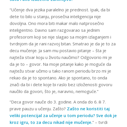
“Učenje dva jezika paralelno je prednost. Ipak, da bi
dete to bilo u stanju, prosečna inteligencija nije
dovoljna. Ono mora biti makar malo natprosečno
inteligentno. Davno sam razgovarao sa jednim
profesorom koji se nije slagao sa mojim izlaganjem i
tvrdnjom da je rani razvoj bitan. Smatrao je da je to za
decu mučenje. Ja sam mu postavio pitanje – šta je
najteža stvar koju u životu naučimo? Odgovorio mi je
da je to – govor. Na moje pitanje kako je moguće da
najtežu stvar učimo u tako ranom periodu brzo mi je
rekao da je to spontano. Ako je spontano, to onda
znači da bi i dete koje bi raslo bez izloženosti govoru
naučilo da govori, što je, naravno, nemoguće.”
“Deca govor nauče do 3. godine. A onda do 6. ili 7.
prave pauzu u učenju. Zašto?
Zašto ne koristiti taj
veliki potencijal za učenje u tom periodu? Sve dok je
kroz igru, to za decu nikad nije mučenje.
” – tvrdi