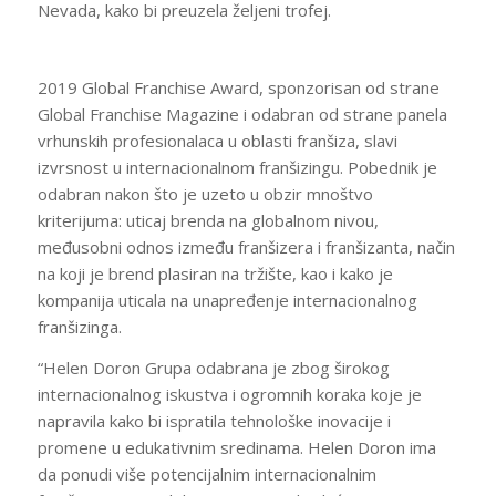
Nevada, kako bi preuzela željeni trofej.
2019 Global Franchise Award, sponzorisan od strane
Global Franchise Magazine i odabran od strane panela
vrhunskih profesionalaca u oblasti franšiza, slavi
izvrsnost u internacionalnom franšizingu. Pobednik je
odabran nakon što je uzeto u obzir mnoštvo
kriterijuma: uticaj brenda na globalnom nivou,
međusobni odnos između franšizera i franšizanta, način
na koji je brend plasiran na tržište, kao i kako je
kompanija uticala na unapređenje internacionalnog
franšizinga.
“Helen Doron Grupa odabrana je zbog širokog
internacionalnog iskustva i ogromnih koraka koje je
napravila kako bi ispratila tehnološke inovacije i
promene u edukativnim sredinama. Helen Doron ima
da ponudi više potencijalnim internacionalnim