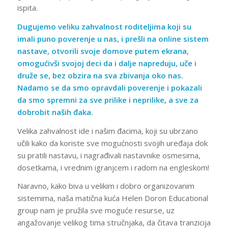
ispita.
Dugujemo veliku zahvalnost roditeljima koji su
imali puno poverenje u nas, i prešli na online sistem
nastave, otvorili svoje domove putem ekrana,
omogućivši svojoj deci da i dalje napreduju, uče i
druže se, bez obzira na sva zbivanja oko nas.
Nadamo se da smo opravdali poverenje i pokazali
da smo spremni za sve prilike i neprilike, a sve za
dobrobit naših đaka.
Velika zahvalnost ide i našim đacima, koji su ubrzano
učili kako da koriste sve mogućnosti svojih uređaja dok
su pratili nastavu, i nagrađivali nastavnike osmesima,
dosetkama, i vrednim igranjcem i radom na engleskom!
Naravno, kako biva u velikim i dobro organizovanim
sistemima, naša matična kuća Helen Doron Educational
group nam je pružila sve moguće resurse, uz
angažovanje velikog tima stručnjaka, da čitava tranzicija