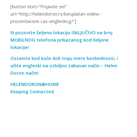
[button text=”Prijavite se!”
url=”http://helendoron.rs/besplatan-online-
prezentacioni-cas-engleskog/”]
Ili
pozovite željenu lokaciju ISKLJUČIVO na broj
MOBILNOG telefona
prikazanog kod željene
lokacije!
Ostanite kod kuće dok traju mere bezbednosti, i
učite engleski na ozbiljno zabavan način – Helen
Doron način!
HELENDORON
@HOME
Keeping Connected