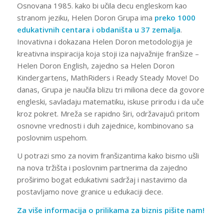
Osnovana 1985. kako bi učila decu engleskom kao
stranom jeziku, Helen Doron Grupa ima
preko 1000
edukativnih centara i obdaništa u 37 zemalja
.
Inovativna i dokazana Helen Doron metodologija je
kreativna inspiracija koja stoji iza najvažnije franšize –
Helen Doron English, zajedno sa Helen Doron
Kindergartens, MathRiders i Ready Steady Move! Do
danas, Grupa je naučila blizu tri miliona dece da govore
engleski, savladaju matematiku, iskuse prirodu i da uče
kroz pokret. Mreža se rapidno širi, održavajući pritom
osnovne vrednosti i duh zajednice, kombinovano sa
poslovnim uspehom.
U potrazi smo za novim franšizantima kako bismo ušli
na nova tržišta i poslovnim partnerima da zajedno
proširimo bogat edukativni sadržaj i nastavimo da
postavljamo nove granice u edukaciji dece.
Za više informacija o prilikama za biznis pišite nam!