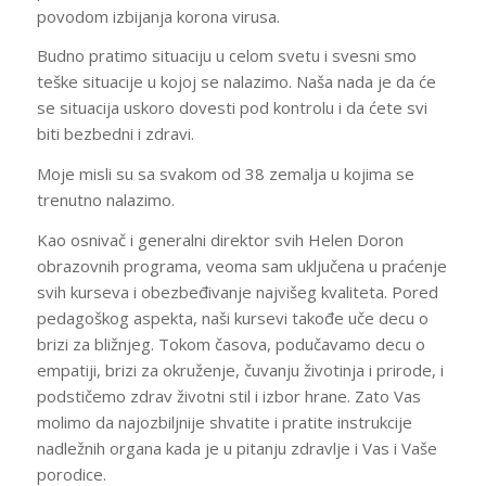
povodom izbijanja korona virusa.
Budno pratimo situaciju u celom svetu i svesni smo
teške situacije u kojoj se nalazimo. Naša nada je da će
se situacija uskoro dovesti pod kontrolu i da ćete svi
biti bezbedni i zdravi.
Moje misli su sa svakom od 38 zemalja u kojima se
trenutno nalazimo.
Kao osnivač i generalni direktor svih Helen Doron
obrazovnih programa, veoma sam uključena u praćenje
svih kurseva i obezbeđivanje najvišeg kvaliteta. Pored
pedagoškog aspekta, naši kursevi takođe uče decu o
brizi za bližnjeg. Tokom časova, podučavamo decu o
empatiji, brizi za okruženje, čuvanju životinja i prirode, i
podstičemo zdrav životni stil i izbor hrane. Zato Vas
molimo da najozbiljnije shvatite i pratite instrukcije
nadležnih organa kada je u pitanju zdravlje i Vas i Vaše
porodice.