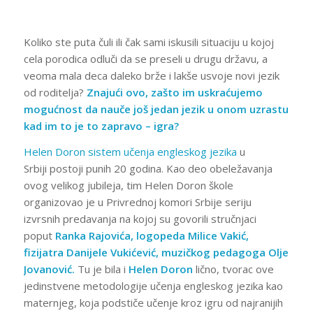
Koliko ste puta čuli ili čak sami iskusili situaciju u kojoj
cela porodica odluči da se preseli u drugu državu, a
veoma mala deca daleko brže i lakše usvoje novi jezik
od roditelja?
Znajući ovo, zašto im uskraćujemo
mogućnost da nauče još jedan jezik u onom uzrastu
kad im to je to zapravo – igra?
Helen Doron sistem učenja engleskog jezika
u
Srbiji postoji punih 20 godina. Kao deo obeležavanja
ovog velikog jubileja, tim Helen Doron škole
organizovao je u Privrednoj komori Srbije seriju
izvrsnih predavanja na kojoj su govorili stručnjaci
poput
Ranka Rajovića, logopeda Milice Vakić,
fizijatra Danijele Vukićević, muzičkog pedagoga Olje
Jovanović.
Tu je bila i
Helen Doron
lično, tvorac ove
jedinstvene metodologije učenja engleskog jezika kao
maternjeg, koja podstiče učenje kroz igru od najranijih