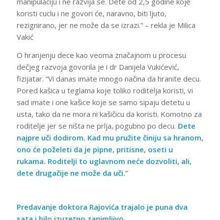
manipulaciju i ne razvija se. Dete od 2,5 godine koje
koristi cuclu i ne govori će, naravno, biti ljuto,
rezignirano, jer ne može da se izrazi.” – rekla je Milica
Vakić
O hranjenju dece kao veoma značajnom u procesu
dečjeg razvoja govorila je i dr Danijela Vukićević,
fizijatar. “Vi danas imate mnogo načina da hranite decu.
Pored kašica u teglama koje toliko roditelja koristi, vi
sad imate i one kašice koje se samo sipaju detetu u
usta, tako da ne mora ni kašičicu da koristi. Komotno za
roditelje jer se ništa ne prlja, pogubno po decu.
Dete
najpre uči dodirom. Kad mu pružite činiju sa hranom,
ono će poželeti da je pipne, pritisne, oseti u
rukama. Roditelji to uglavnom neće dozvoliti, ali,
dete drugačije ne može da uči.
”
Predavanje doktora Rajovića trajalo je puna dva
sata i bilo izuzetno zanimljivo.