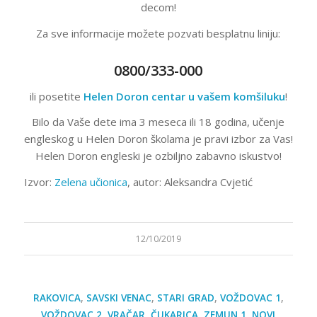
decom!
Za sve informacije možete pozvati besplatnu liniju:
0800/333-000
ili posetite
Helen Doron centar u vašem komšiluku
!
Bilo da Vaše dete ima 3 meseca ili 18 godina, učenje
engleskog u Helen Doron školama je pravi izbor za Vas!
Helen Doron engleski je ozbiljno zabavno iskustvo!
Izvor:
Zelena učionica
, autor: Aleksandra Cvjetić
12/10/2019
RAKOVICA
,
SAVSKI VENAC
,
STARI GRAD
,
VOŽDOVAC 1
,
VOŽDOVAC 2
,
VRAČAR
,
ČUKARICA
,
ZEMUN 1
,
NOVI