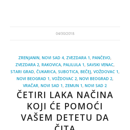
04/30/2018
ZRENJANIN
,
NOVI SAD 4
,
ZVEZDARA 1
,
PANČEVO
,
ZVEZDARA 2
,
RAKOVICA
,
PALILULA 1
,
SAVSKI VENAC
,
STARI GRAD
,
ČUKARICA
,
SUBOTICA
,
BEČEJ
,
VOŽDOVAC 1
,
NOVI BEOGRAD 1
,
VOŽDOVAC 2
,
NOVI BEOGRAD 2
,
VRAČAR
,
NOVI SAD 1
,
ZEMUN 1
,
NOVI SAD 2
ČETIRI LAKA NAČINA
KOJI ĆE POMOĆI
VAŠEM DETETU DA
ČITA