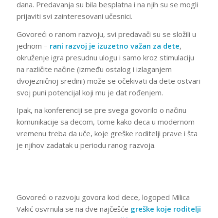
dana. Predavanja su bila besplatna i na njih su se mogli
prijaviti svi zainteresovani učesnici.
Govoreći o ranom razvoju, svi predavači su se složili u
jednom –
rani razvoj je izuzetno važan za dete
,
okruženje igra presudnu ulogu i samo kroz stimulaciju
na različite načine (između ostalog i izlaganjem
dvojezničnoj sredini) može se očekivati da dete ostvari
svoj puni potencijal koji mu je dat rođenjem.
Ipak, na konferenciji se pre svega govorilo o načinu
komunikacije sa decom, tome kako deca u modernom
vremenu treba da uče, koje greške roditelji prave i šta
je njihov zadatak u periodu ranog razvoja.
Govoreći o razvoju govora kod dece, logoped Milica
Vakić osvrnula se na dve najčešće
greške koje roditelji