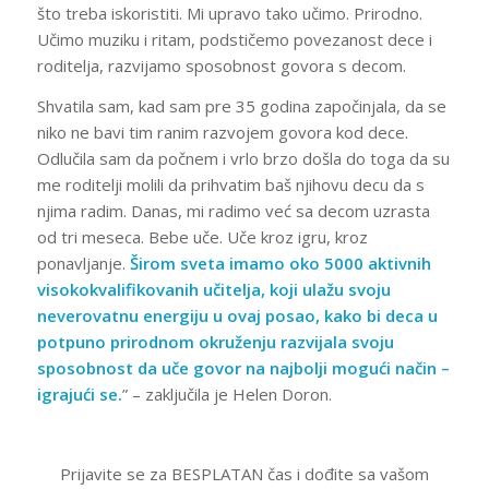
što treba iskoristiti. Mi upravo tako učimo. Prirodno.
Učimo muziku i ritam, podstičemo povezanost dece i
roditelja, razvijamo sposobnost govora s decom.
Shvatila sam, kad sam pre 35 godina započinjala, da se
niko ne bavi tim ranim razvojem govora kod dece.
Odlučila sam da počnem i vrlo brzo došla do toga da su
me roditelji molili da prihvatim baš njihovu decu da s
njima radim. Danas, mi radimo već sa decom uzrasta
od tri meseca. Bebe uče. Uče kroz igru, kroz
ponavljanje.
Širom sveta imamo oko 5000 aktivnih
visokokvalifikovanih učitelja, koji ulažu svoju
neverovatnu energiju u ovaj posao, kako bi deca u
potpuno prirodnom okruženju razvijala svoju
sposobnost da uče govor na najbolji mogući način –
igrajući se.
” – zaključila je Helen Doron.
Prijavite se za BESPLATAN čas i dođite sa vašom