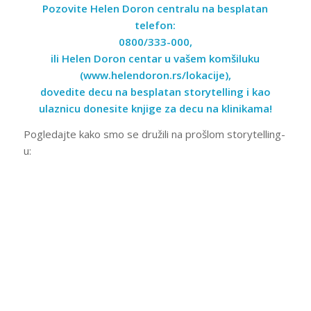
Pozovite Helen Doron centralu na besplatan
telefon:
0800/333-000
,
ili Helen Doron centar u vašem komšiluku
(
www.helendoron.rs/lokacije
),
dovedite decu na besplatan storytelling i kao
ulaznicu donesite knjige za decu na klinikama!
Pogledajte kako smo se družili na prošlom storytelling-
u: