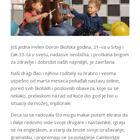
Još jedna Helen Doron školska godina, 21-va u Srbiji i
čak 35-ta u svetu, nadasve neobična, i protkana brigom
za zdravlje i dobrobit naših najmilijih, je završena.
Naši dragi đaci i njihovi roditelji su hrabro i veoma
uspešno od marta meseca pohađali nastavu online,
pored svih školskih i poslovnih obaveza, koje su se
nekako, prelaskom na rad od kuće (ko god je bio u
situaciji da može), triplicirale.
Deca su se radovala što mogu makar putem ekrana da
i dalje redovno vide svoje drugare i nastavnike, igraju
se na engleskom, a stariji da bruse svoje izražavanje,
gramatiku, i pripremaju se sa polaganje Cambridge