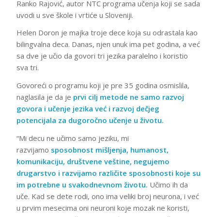
Ranko Rajović, autor NTC programa učenja koji se sada
uvodi u sve škole i vrtiće u Sloveniji.
Helen Doron je majka troje dece koja su odrastala kao
bilingvalna deca. Danas, njen unuk ima pet godina, a već
sa dve je učio da govori tri jezika paralelno i koristio
sva tri.
Govoreći o programu koji je pre 35 godina osmislila,
naglasila je da je
prvi cilj metode ne samo razvoj
govora i učenje jezika već i razvoj dečjeg
potencijala za dugoročno učenje u životu.
“Mi decu ne učimo samo jeziku, mi
razvijamo
sposobnost mišljenja, humanost,
komunikaciju, društvene veštine, negujemo
drugarstvo i razvijamo različite sposobnosti koje su
im potrebne u svakodnevnom životu.
Učimo ih da
uče. Kad se dete rodi, ono ima veliki broj neurona, i već
u prvim mesecima oni neuroni koje mozak ne koristi,