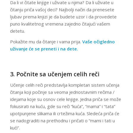
Da li vi čitate knjige i uživate u njima? Da li uživate u
čitanju priča vašoj deci? Najbolji način da prenesete
ljubav prema knjizi je da budete uzor i da provedete
puno kvalitetnog vremena zajedno čitajući vašem
detetu.
Pokažite mu da čitanje i vama prija.
Vaše očigledno
uživanje će se preneti i na dete.
3. Počnite sa učenjem celih reči
Učenje celih reči predstavlja kompletan sistem učenja
čitanja koji počinje sa veoma jednostavnim rečima /
idejama koje su osnov cele knjige. Jedna priča se može
fokusirati na kuću, gde su reči “kuća”, “mama” i “tata”
upotpunjene slikama ili crtežima kuća. Sledeća priča će
se nadograditi na prethodnu i pričati o “mami i tati u
kući”.