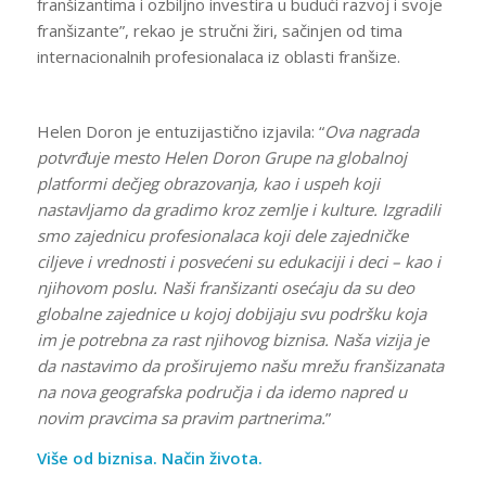
franšizantima i ozbiljno investira u budući razvoj i svoje
franšizante”, rekao je stručni žiri, sačinjen od tima
internacionalnih profesionalaca iz oblasti franšize.
Helen Doron je entuzijastično izjavila: “
Ova nagrada
potvrđuje mesto Helen Doron Grupe na globalnoj
platformi dečjeg obrazovanja, kao i uspeh koji
nastavljamo da gradimo kroz zemlje i kulture. Izgradili
smo zajednicu profesionalaca koji dele zajedničke
ciljeve i vrednosti i posvećeni su edukaciji i deci – kao i
njihovom poslu. Naši franšizanti osećaju da su deo
globalne zajednice u kojoj dobijaju svu podršku koja
im je potrebna za rast njihovog biznisa. Naša vizija je
da nastavimo da proširujemo našu mrežu franšizanata
na nova geografska područja i da idemo napred u
novim pravcima sa pravim partnerima.
”
Više od biznisa. Način života.