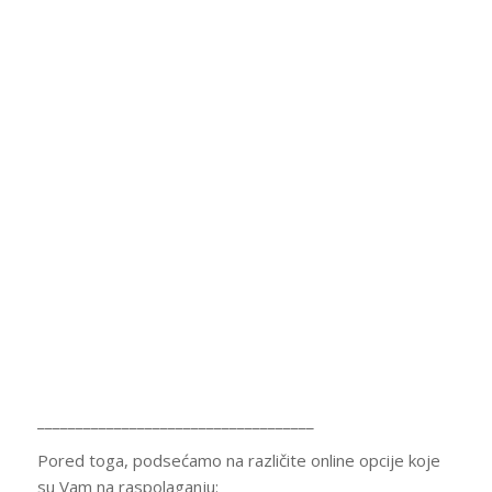
____________________________________
Pored toga, podsećamo na različite online opcije koje
su Vam na raspolaganju: