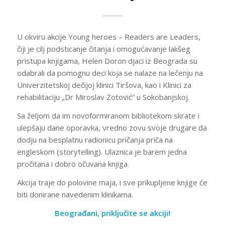
U okviru akcije Young heroes – Readers are Leaders,
čiji je cilj podsticanje čitanja i omogućavanje lakšeg
pristupa knjigama, Helen Doron djaci iz Beograda su
odabrali da pomognu deci koja se nalaze na lečenju na
Univerzitetskoj dečijoj klinici Tiršova, kao i Klinici za
rehabilitaciju „Dr Miroslav Zotović“ u Sokobanjskoj.
Sa željom da im novoformiranom bibliotekom skrate i
ulepšaju dane oporavka, vredno zovu svoje drugare da
dodju na besplatnu radionicu pričanja priča na
engleskom (storytelling). Ulaznica je barem jedna
pročitana i dobro očuvana knjiga.
Akcija traje do polovine maja, i sve prikupljene knjige će
biti donirane navedenim klinikama.
Beograđani, priključite se akciji!