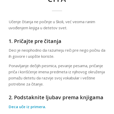
Učenje čitanja ne počinje u školi, već veoma ranim
uvođenjem knjiga u detetov svet.
1. Pričajte pre čitanja
Deci je neophodno da razumeju reči pre nego počnu da
ih govore i uopšte koriste.
Ponavljanje dečijih pesmica, pevanje pesama, pričanje
priča i korišćenje imena predmeta iz njihovog okruženja
pomažu detetu da razvije svoj vokabular i veštine
potrebne za čitanje.
2. Podstaknite ljubav prema knjigama
Deca uče iz primera.