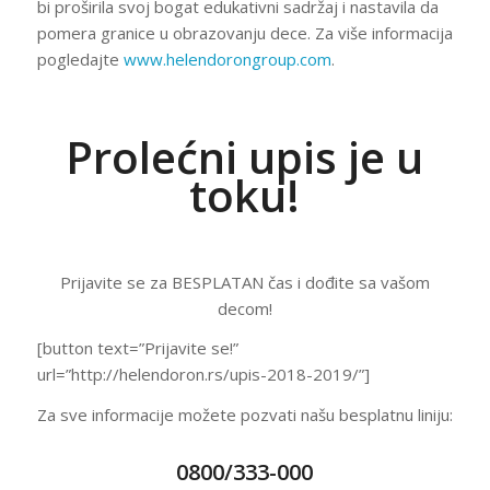
bi proširila svoj bogat edukativni sadržaj i nastavila da
pomera granice u obrazovanju dece. Za više informacija
pogledajte
www.helendorongroup.com
.
Prolećni upis je u
toku!
Prijavite se za BESPLATAN čas i dođite sa vašom
decom!
[button text=”Prijavite se!”
url=”http://helendoron.rs/upis-2018-2019/”]
Za sve informacije možete pozvati našu besplatnu liniju:
0800/333-000