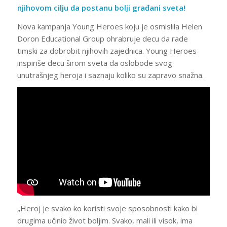
njihovom cilju da postanu bolji građani sveta!
Nova kampanja Young Heroes koju je osmislila Helen
Doron Educational Group ohrabruje decu da rade
timski za dobrobit njihovih zajednica. Young Heroes
inspiriše decu širom sveta da oslobode svog
unutrašnjeg heroja i saznaju koliko su zapravo snažna.
„Heroj je svako ko koristi svoje sposobnosti kako bi
drugima učinio život boljim. Svako, mali ili visok, ima