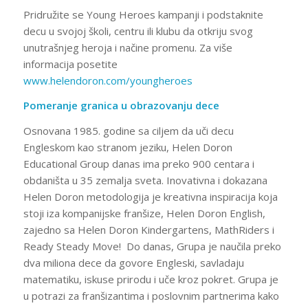
Pridružite se Young Heroes kampanji i podstaknite
decu u svojoj školi, centru ili klubu da otkriju svog
unutrašnjeg heroja i načine promenu. Za više
informacija posetite
www.helendoron.com/youngheroes
Pomeranje granica u obrazovanju dece
Osnovana 1985. godine sa ciljem da uči decu
Engleskom kao stranom jeziku, Helen Doron
Educational Group danas ima preko 900 centara i
obdaništa u 35 zemalja sveta. Inovativna i dokazana
Helen Doron metodologija je kreativna inspiracija koja
stoji iza kompanijske franšize, Helen Doron English,
zajedno sa Helen Doron Kindergartens, MathRiders i
Ready Steady Move! Do danas, Grupa je naučila preko
dva miliona dece da govore Engleski, savladaju
matematiku, iskuse prirodu i uče kroz pokret. Grupa je
u potrazi za franšizantima i poslovnim partnerima kako