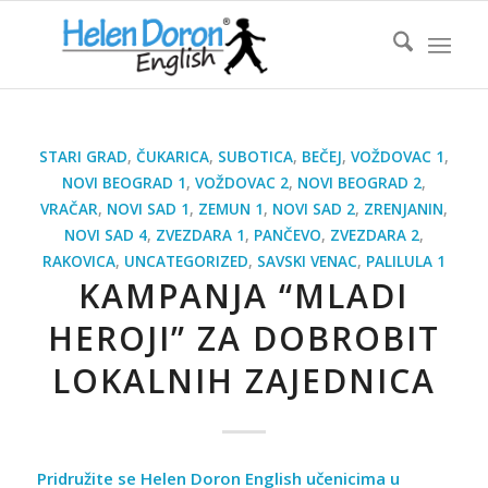
STARI GRAD
,
ČUKARICA
,
SUBOTICA
,
BEČEJ
,
VOŽDOVAC 1
,
NOVI BEOGRAD 1
,
VOŽDOVAC 2
,
NOVI BEOGRAD 2
,
VRAČAR
,
NOVI SAD 1
,
ZEMUN 1
,
NOVI SAD 2
,
ZRENJANIN
,
NOVI SAD 4
,
ZVEZDARA 1
,
PANČEVO
,
ZVEZDARA 2
,
RAKOVICA
,
UNCATEGORIZED
,
SAVSKI VENAC
,
PALILULA 1
KAMPANJA “MLADI
HEROJI” ZA DOBROBIT
LOKALNIH ZAJEDNICA
Pridružite se Helen Doron English učenicima u