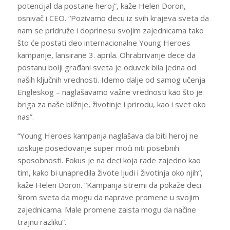
potencijal da postane heroj”, kaže Helen Doron,
osnivač i CEO. “Pozivamo decu iz svih krajeva sveta da
nam se pridruže i doprinesu svojim zajednicama tako
što će postati deo internacionalne Young Heroes
kampanje, lansirane 3. aprila. Ohrabrivanje dece da
postanu bolji građani sveta je oduvek bila jedna od
naših ključnih vrednosti. Idemo dalje od samog učenja
Engleskog – naglašavamo važne vrednosti kao što je
briga za naše bližnje, životinje i prirodu, kao i svet oko
nas”.
“Young Heroes kampanja naglašava da biti heroj ne
iziskuje posedovanje super moći niti posebnih
sposobnosti. Fokus je na deci koja rade zajedno kao
tim, kako bi unapredila živote ljudi i životinja oko njih“,
kaže Helen Doron. “Kampanja stremi da pokaže deci
širom sveta da mogu da naprave promene u svojim
zajednicama. Male promene zaista mogu da načine
trajnu razliku”.