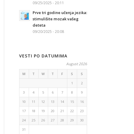
09/25/2025 - 20:11
Prve tri godine učenja jezika:
stimulišite mozak vašeg
deteta
09/20/2025 - 20:08
VESTI PO DATUMIMA
August 2026
M
T
W
T
F
S
S
1
2
3
4
5
6
7
8
9
10
11
12
13
14
15
16
17
18
19
20
21
22
23
24
25
26
27
28
29
30
31