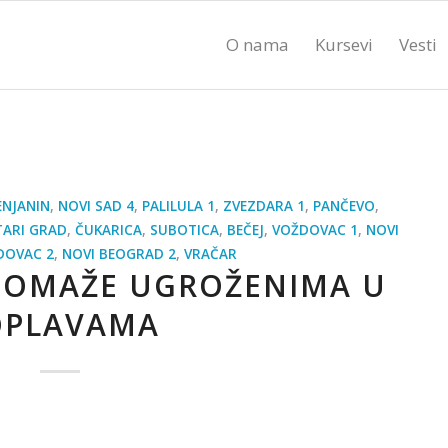
O nama
Kursevi
Vesti
ENJANIN
,
NOVI SAD 4
,
PALILULA 1
,
ZVEZDARA 1
,
PANČEVO
,
TARI GRAD
,
ČUKARICA
,
SUBOTICA
,
BEČEJ
,
VOŽDOVAC 1
,
NOVI
DOVAC 2
,
NOVI BEOGRAD 2
,
VRAČAR
POMAŽE UGROŽENIMA U
OPLAVAMA