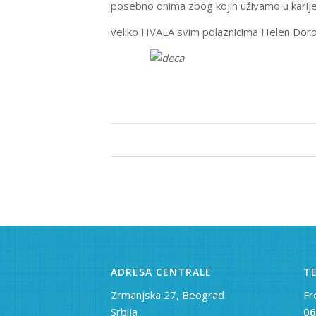
posebno onima zbog kojih uživamo u karij
veliko HVALA svim polaznicima Helen Doron š
ADRESA CENTRALE
TE
Zrmanjska 27, Beograd
Fr
Srbija
06