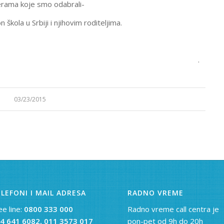
erama koje smo odabrali-
kola u Srbiji i njihovim roditeljima.
.
03/23/2015
LEFONI I MAIL ADRESA
RADNO VREME
ee line:
0800 333 000
Radno vreme call centra je
4 641 6082,
011 3573 017
pon-pet od 9h do 20h