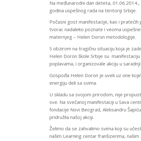
Na međunarodni dan deteta, 01.06.2014., H
godina uspešnog rada na teritoriji Srbije.
Počasni gost manifestacije, kao i pratećih 
tvorac nadaleko poznate i veoma uspešne
maternjeg – Helen Doron metodologije.
S obzirom na tragičnu situaciju koja je za
Helen Doron škole Srbije su manifestaciju
poplavama, i organizovale akciju u saradn
Gospođa Helen Doron je uvek uz one kojima 
energiju deli sa svima.
U skladu sa svojom prirodom, nije propust
sve. Na svečanoj manifestaciji u Sava ce
fondacije Novi Beograd, Aleksandru Šapiću, 
pridružila našoj akciji.
Želimo da se zahvalimo svima koji su učest
našim Learning centar franšizerima, našim