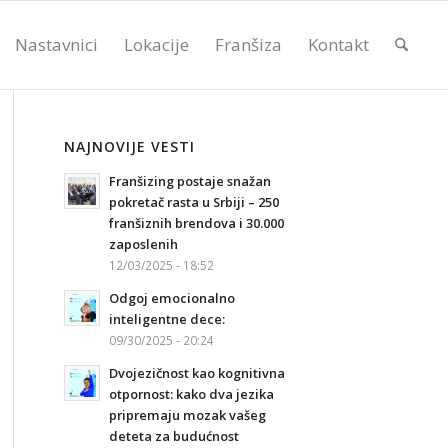
Nastavnici
Lokacije
Franšiza
Kontakt
NAJNOVIJE VESTI
Franšizing postaje snažan
pokretač rasta u Srbiji – 250
franšiznih brendova i 30.000
zaposlenih
12/03/2025 - 18:52
Odgoj emocionalno
inteligentne dece:
09/30/2025 - 20:24
Dvojezičnost kao kognitivna
otpornost: kako dva jezika
pripremaju mozak vašeg
deteta za budućnost