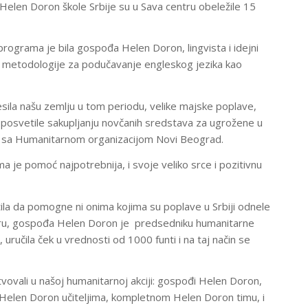
elen Doron škole Srbije su u Sava centru obeležile 15
programa je bila gospođa Helen Doron, lingvista i idejni
 metodologije za podučavanje engleskog jezika kao
desila našu zemlju u tom periodu, velike majske poplave,
 posvetile sakupljanju novčanih sredstava za ugrožene u
ji sa Humanitarnom organizacijom Novi Beograd.
je pomoć najpotrebnija, i svoje veliko srce i pozitivnu
ila da pomogne ni onima kojima su poplave u Srbiji odnele
ntru, gospođa Helen Doron je predsedniku humanitarne
uručila ček u vrednosti od 1000 funti i na taj način se
vovali u našoj humanitarnoj akciji: gospođi Helen Doron,
 Helen Doron učiteljima, kompletnom Helen Doron timu, i