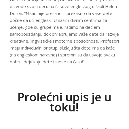
da vode svoju decu na časove engleskog u školi Helen
Doron. “Nikad nije prerano ili prekasno da vase dete
počne da uči engleski. U našim divnim centrima za
učenje, gde su grupe male, radimo na dečjem
samopouzdanju, dok ohrabrujemo vaše dete da razvije
kreativne, lingvističke i motorne sposobnosti. Profesori
imaju individualni pristup; slušaju šta dete ima da kaže
(na engleskom naravno) i spremni su da usvoje svaku
dobru ideju koju dete iznese na času!”
Prolećni upis je u
toku!