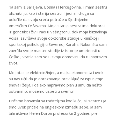
“Ja sam iz Sarajeva, Bosna i Hercegovina, i imam sestru
bliznakinju, kao i stariju sestru. I jedna i druga su
odlučile da svoju sreću potraže u Sjedinjenim
Američkim Državama. Moja starija sestra ima doktorat
iz genetike i živi i radi u Vašingtonu, dok moja bliznakinja
Adisa, završava svoje doktorske studije u kliničkoj i
sportskoj psihologiji u Severnoj Karolini. Nakon što sam
završila svoje master studije iz Istorije umetnosti u
Češkoj, vratila sam se u svoju domovinu da tu napravim
život.
Moj otac je elektroinžinjer, a majka ekonomista i uvek
su nas učili da je obrazovanje pravi ključ za ispunjenje
snova i želja, i da ako napravimo plan u umu da nešto
ostvarimo, možemo uspeti u svemu!
Pričamo bosanski sa roditeljima kod kuće, ali sestre i ja
smo uvek pričale na engleskom između sebe. Ja sam
bila aktivna Helen Doron profesorka 2 godine, pre