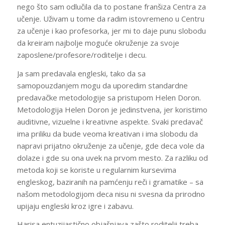
nego što sam odlučila da to postane franšiza Centra za
učenje. Uživam u tome da radim istovremeno u Centru
za učenje i kao profesorka, jer mi to daje punu slobodu
da kreiram najbolje moguće okruženje za svoje
zaposlene/profesore/roditelje i decu.
Ja sam predavala engleski, tako da sa
samopouzdanjem mogu da uporedim standardne
predavačke metodologije sa pristupom Helen Doron.
Metodologija Helen Doron je jedinstvena, jer koristimo
auditivne, vizuelne i kreativne aspekte. Svaki predavač
ima priliku da bude veoma kreativan i ima slobodu da
napravi prijatno okruženje za učenje, gde deca vole da
dolaze i gde su ona uvek na prvom mesto. Za razliku od
metoda koji se koriste u regularnim kursevima
engleskog, baziranih na pamćenju reči i gramatike – sa
našom metodologijom deca nisu ni svesna da prirodno
upijaju engleski kroz igre i zabavu.
Harisa entuzijastično objašnjava zašto roditelji treba