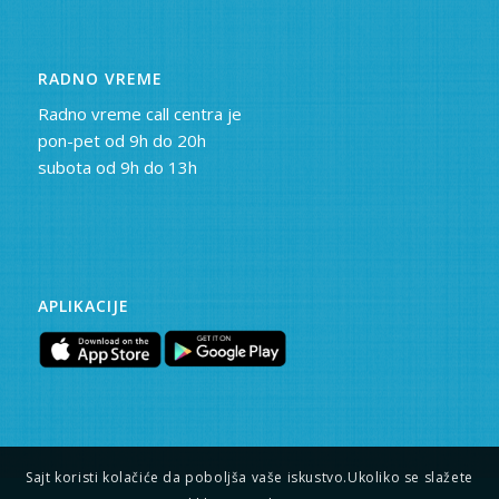
RADNO VREME
Radno vreme call centra je
pon-pet od 9h do 20h
subota od 9h do 13h
APLIKACIJE
Sajt koristi kolačiće da poboljša vaše iskustvo.Ukoliko se slažete