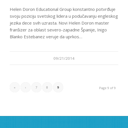
Helen Doron Educational Group konstantno potvrđuje
svoju poziciju svetskog lidera u podučavanju engleskog
jezika dece svih uzrasta. Novi Helen Doron master
franšizer za oblast severo-zapadne Španije, Inigo
Blanko Estebanez veruje da uprkos…
09/21/2014
«
‹
7
8
9
Page 9 of 9