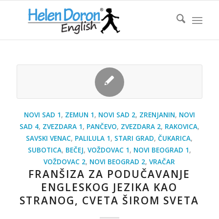
NOVI SAD 1
,
ZEMUN 1
,
NOVI SAD 2
,
ZRENJANIN
,
NOVI
SAD 4
,
ZVEZDARA 1
,
PANČEVO
,
ZVEZDARA 2
,
RAKOVICA
,
SAVSKI VENAC
,
PALILULA 1
,
STARI GRAD
,
ČUKARICA
,
SUBOTICA
,
BEČEJ
,
VOŽDOVAC 1
,
NOVI BEOGRAD 1
,
VOŽDOVAC 2
,
NOVI BEOGRAD 2
,
VRAČAR
FRANŠIZA ZA PODUČAVANJE
ENGLESKOG JEZIKA KAO
STRANOG, CVETA ŠIROM SVETA