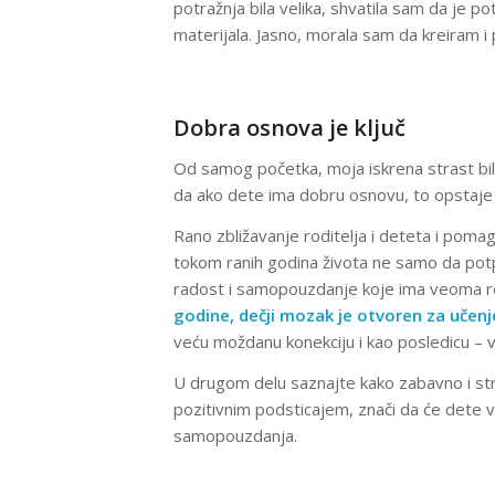
potražnja bila velika, shvatila sam da je p
materijala. Jasno, morala sam da kreiram i 
Dobra osnova je ključ
Od samog početka, moja iskrena strast bi
da ako dete ima dobru osnovu, to opstaje 
Rano zbližavanje roditelja i deteta i poma
tokom ranih godina života ne samo da pot
radost i samopouzdanje koje ima veoma rea
godine, dečji mozak je otvoren za učenj
veću moždanu konekciju i kao posledicu – 
U drugom delu saznajte kako zabavno i 
pozitivnim podsticajem, znači da će dete ve
samopouzdanja.