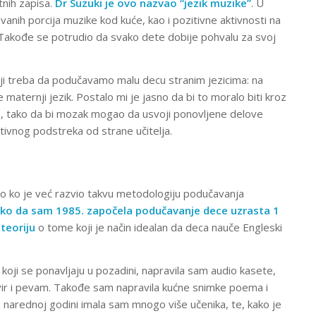
tnih zapisa.
Dr Suzuki je ovo nazvao “jezik muzike”
. U
anih porcija muzike kod kuće, kao i pozitivne aktivnosti na
. Takođe se potrudio da svako dete dobije pohvalu za svoj
oji treba da podučavamo malu decu stranim jezicima: na
 maternji jezik. Postalo mi je jasno da bi to moralo biti kroz
će, tako da bi mozak mogao da usvoji ponovljene delove
itivnog podstreka od strane učitelja.
o ko je već razvio takvu metodologiju podučavanja
ko da sam 1985. započela podučavanje dece uzrasta 1
teoriju
o tome koji je način idealan da deca nauče Engleski
koji se ponavljaju u pozadini, napravila sam audio kasete,
avir i pevam. Takođe sam napravila kućne snimke poema i
u narednoj godini imala sam mnogo više učenika, te, kako je