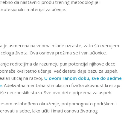
otrebno da nastavnici prođu trening metodologije i
profesionalni materijal za učenje.
la je usmerena na veoma mlade uzraste, zato što verujem
celoga života. Ova osnova prožima se i van učionice.
ganje roditeljima da razumeju pun potencijal njihove dece
pomaže kvalitetno učenje, već detetu daje bazu za uspeh,
lan uticaj na razvoj.
U ovom ranom dobu, sve do sedme
e
. Adekvatna mentalna stimulacija i fizička aktivnost kreiraju
više neuronskih staza. Sve ovo dete priprema za uspeh.
stresom oslobođeno okruženje, potpomognuto podrškom i
rovati u sebe, lako učiti i imati osnovu životnog