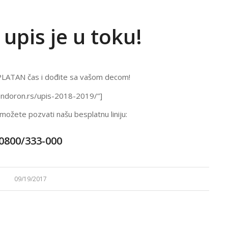
 upis je u toku!
SPLATAN čas i dođite sa vašom decom!
elendoron.rs/upis-2018-2019/”]
možete pozvati našu besplatnu liniju:
0800/333-000
09/19/2017