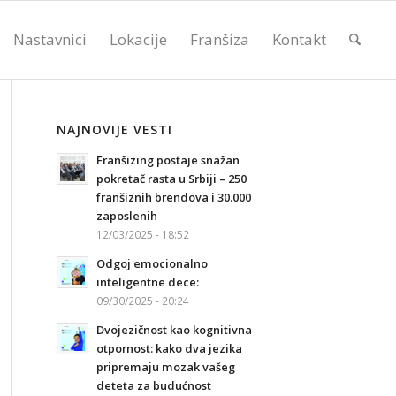
Nastavnici
Lokacije
Franšiza
Kontakt
NAJNOVIJE VESTI
Franšizing postaje snažan
pokretač rasta u Srbiji – 250
franšiznih brendova i 30.000
zaposlenih
12/03/2025 - 18:52
Odgoj emocionalno
inteligentne dece:
09/30/2025 - 20:24
Dvojezičnost kao kognitivna
otpornost: kako dva jezika
pripremaju mozak vašeg
deteta za budućnost