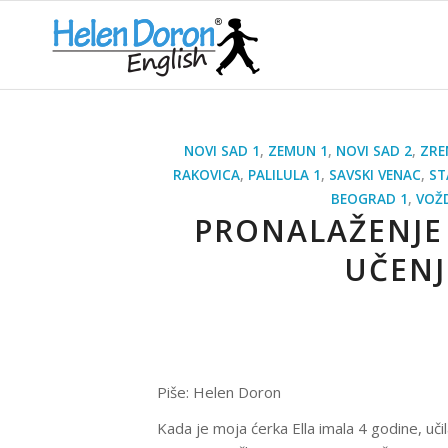
NOVI SAD 1
,
ZEMUN 1
,
NOVI SAD 2
,
ZRE
RAKOVICA
,
PALILULA 1
,
SAVSKI VENAC
,
ST
BEOGRAD 1
,
VOŽ
PRONALAŽENJE
UČENJ
Piše: Helen Doron
Kada je moja ćerka Ella imala 4 godine, učil