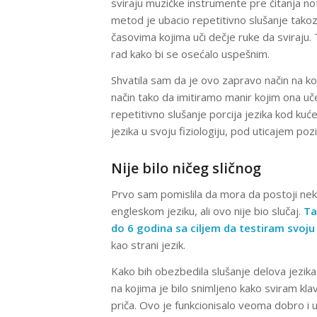
sviraju muzičke instrumente pre čitanja no
metod je ubacio repetitivno slušanje takozv
časovima kojima uči dečje ruke da sviraju
rad kako bi se osećalo uspešnim.
Shvatila sam da je ovo zapravo način na k
način tako da imitiramo manir kojim ona uče
repetitivno slušanje porcija jezika kod ku
jezika u svoju fiziologiju, pod uticajem poz
Nije bilo ničeg sličnog
Prvo sam pomislila da mora da postoji nek
engleskom jeziku, ali ovo nije bio slučaj.
Ta
do 6 godina sa ciljem da testiram svoju 
kao strani jezik.
Kako bih obezbedila slušanje delova jezika 
na kojima je bilo snimljeno kako sviram kl
priča. Ovo je funkcionisalo veoma dobro i 