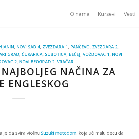
O nama
Kursevi
Vesti
NJANIN
,
NOVI SAD 4
,
ZVEZDARA 1
,
PANČEVO
,
ZVEZDARA 2
,
ARI GRAD
,
ČUKARICA
,
SUBOTICA
,
BEČEJ
,
VOŽDOVAC 1
,
NOVI
DOVAC 2
,
NOVI BEOGRAD 2
,
VRAČAR
 NAJBOLJEG NAČINA ZA
E ENGLESKOG
a je da svira violinu
Suzuki metodom
, koja uči malu decu da