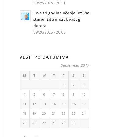
09/25/2025 - 20:11
Prve tri godine učenja jezika:
stimulišite mozak vašeg
deteta
09/20/2025 - 20:08
VESTI PO DATUMIMA
September 2017
M
T
W
T
F
S
S
1
2
3
4
5
6
7
8
9
10
11
12
13
14
15
16
17
18
19
20
21
22
23
24
25
26
27
28
29
30