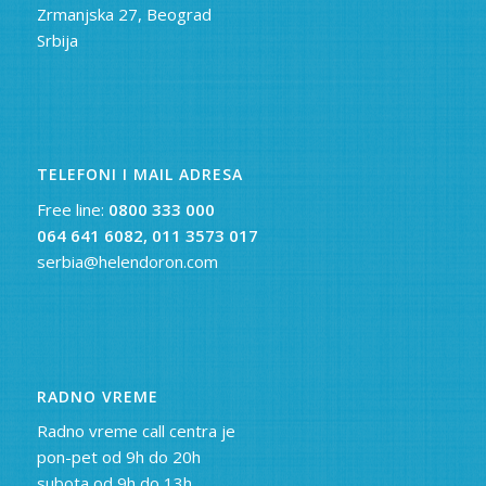
Zrmanjska 27, Beograd
Srbija
TELEFONI I MAIL ADRESA
Free line:
0800 333 000
064 641 6082,
011 3573 017
serbia@helendoron.com
RADNO VREME
Radno vreme call centra je
pon-pet od 9h do 20h
subota od 9h do 13h